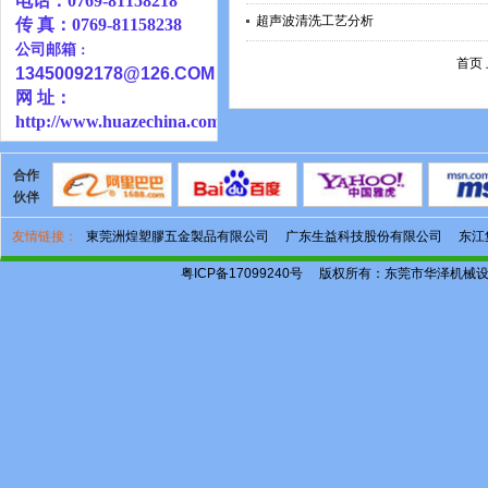
电话：0769-81158218
超声波清洗工艺分析
传 真：0769-81158238
公司邮箱
：
首页
13450092178@126
.COM
网 址：
http://www.huazechina.com.cn
合作
伙伴
友情链接：
東莞洲煌塑膠五金製品有限公司
广东生益科技股份有限公司
东江
粤ICP备17099240号
版权所有：东莞市华泽机械设备有限