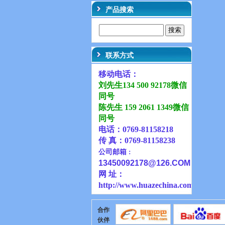
产品搜索
联系方式
移动电话：
刘先生134 500 92178微信
同号
陈先生 159 2061 1349微信
同号
电话：0769-81158218
传 真：0769-81158238
公司邮箱
：
13450092178@126
.COM
网 址：
http://www.huazechina.com.cn
合作
伙伴