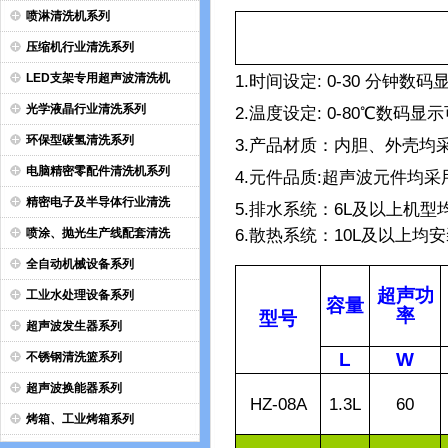
喷淋清洗机系列
压缩机行业清洗系列
LED支架专用超声波清洗机
1.
时间设定
:
0-30
分钟数码
光学液晶行业清洗系列
2.
温度设定
:
0-80
℃数码显示
环保型碳氢清洗系列
3.
产品材质：内胆、外壳均
电脑精密零配件清洗机系列
4.
元件品质
:
超声波元件均采
精密电子及半导体行业清洗
5.
排水系统：
6L
及以上机型
6.
散热系统：
10L
及以上均安
喷涂、抛光生产线配套清洗
全自动机械设备系列
超声功
工业水处理设备系列
容量
率
型号
超声波发生器系列
L
W
不锈钢清洗篮系列
超声波换能器系列
HZ-08A
1.3L
60
烤箱、工业烤箱系列